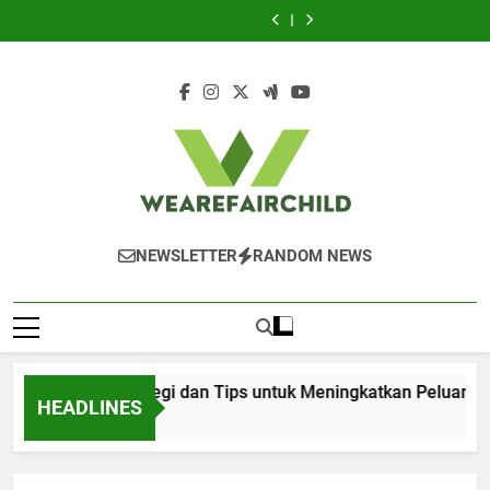
Rahasia
Jelajahi
Skip
Judi
Gacor:
SpadeGaming:
di
Judi
Gacor:
SpadeGaming:
Sukses
Dunia
Online
Strategi
Tren
Dunia
Online
Strategi
Tren
di
Judi
to
di
dan
dan
Judi
di
dan
dan
Dunia
Online
content
Tanah
Tips
Peluang
Online
Tanah
Tips
Peluang
Judi
di
Air
untuk
di
Indonesia:
Air
untuk
di
Online
Tanah
Meningkatkan
Pasar
Strategi
Meningkatkan
Pasar
Indonesia:
Air
Peluang
Judi
Bermain
Peluang
Judi
Strategi
Menang
Indonesia
yang
Menang
Indonesia
Bermain
Anda
Ampuh
Anda
yang
Ampuh
Wearefairchild
NEWSLETTER
RANDOM NEWS
Slot Gacor: Strategi dan Tips untuk Meningkatkan Peluang M
HEADLINES