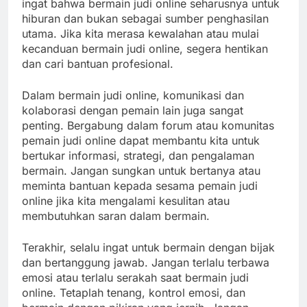
ingat bahwa bermain judi online seharusnya untuk
hiburan dan bukan sebagai sumber penghasilan
utama. Jika kita merasa kewalahan atau mulai
kecanduan bermain judi online, segera hentikan
dan cari bantuan profesional.
Dalam bermain judi online, komunikasi dan
kolaborasi dengan pemain lain juga sangat
penting. Bergabung dalam forum atau komunitas
pemain judi online dapat membantu kita untuk
bertukar informasi, strategi, dan pengalaman
bermain. Jangan sungkan untuk bertanya atau
meminta bantuan kepada sesama pemain judi
online jika kita mengalami kesulitan atau
membutuhkan saran dalam bermain.
Terakhir, selalu ingat untuk bermain dengan bijak
dan bertanggung jawab. Jangan terlalu terbawa
emosi atau terlalu serakah saat bermain judi
online. Tetaplah tenang, kontrol emosi, dan