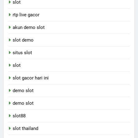
slot
rtp live gacor
akun demo slot
slot demo
situs slot
slot
slot gacor hari ini
demo slot
demo slot
slot88
slot thailand