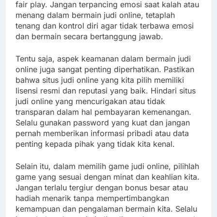
fair play. Jangan terpancing emosi saat kalah atau
menang dalam bermain judi online, tetaplah
tenang dan kontrol diri agar tidak terbawa emosi
dan bermain secara bertanggung jawab.
Tentu saja, aspek keamanan dalam bermain judi
online juga sangat penting diperhatikan. Pastikan
bahwa situs judi online yang kita pilih memiliki
lisensi resmi dan reputasi yang baik. Hindari situs
judi online yang mencurigakan atau tidak
transparan dalam hal pembayaran kemenangan.
Selalu gunakan password yang kuat dan jangan
pernah memberikan informasi pribadi atau data
penting kepada pihak yang tidak kita kenal.
Selain itu, dalam memilih game judi online, pilihlah
game yang sesuai dengan minat dan keahlian kita.
Jangan terlalu tergiur dengan bonus besar atau
hadiah menarik tanpa mempertimbangkan
kemampuan dan pengalaman bermain kita. Selalu