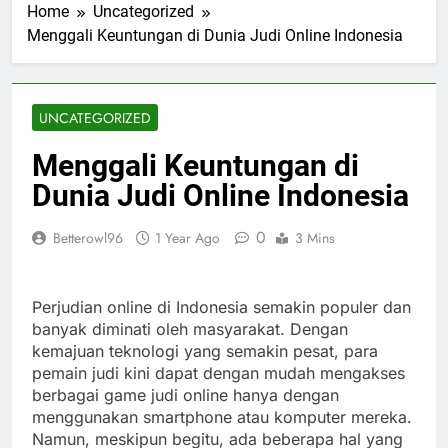
Home
Uncategorized
Menggali Keuntungan di Dunia Judi Online Indonesia
UNCATEGORIZED
Menggali Keuntungan di
Dunia Judi Online Indonesia
0
Betterowl96
1 Year Ago
3 Mins
Perjudian online di Indonesia semakin populer dan
banyak diminati oleh masyarakat. Dengan
kemajuan teknologi yang semakin pesat, para
pemain judi kini dapat dengan mudah mengakses
berbagai game judi online hanya dengan
menggunakan smartphone atau komputer mereka.
Namun, meskipun begitu, ada beberapa hal yang