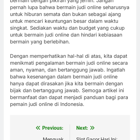
bermain dengan pikiran yang jernih. Jangan
pernah lupa bahwa bermain judi online seharusnya
untuk hiburan semata dan bukan sebagai ajang
untuk mencari keuntungan besar dalam waktu
singkat. Sediakan waktu dan budget yang cukup
untuk bermain judi online dan hindari kebiasaan
bermain yang berlebihan.
Dengan memperhatikan hal-hal di atas, kita dapat
menikmati pengalaman bermain judi online secara
aman, nyaman, dan bertanggung jawab. Ingatlah
bahwa kesenangan dalam bermain judi online
hanya dapat dirasakan jika kita bermain dengan
bijak dan bertanggung jawab. Semoga artikel ini
bermanfaat dan dapat menjadi panduan bagi para
pemain judi online di Indonesia.
Previous:
Next:
Post
Menguak
Slot Gacor Hari Ini: