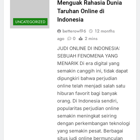
Menguak Rahasia Dunia
Taruhan Online di
Indonesia
UNCATEGORIZED
betterowl96
12 months
ago
0
2 mins
JUDI ONLINE DI INDONESIA:
SEBUAH FENOMENA YANG
MENARIK Di era digital yang
semakin canggih ini, tidak dapat
dipungkiri bahwa perjudian
online telah menjadi salah satu
hiburan favorit bagi banyak
orang. Di Indonesia sendiri,
popularitas perjudian online
semakin meningkat seiring
dengan perkembangan teknologi
yang semakin pesat. Berbagai
situs judi online bermunculan