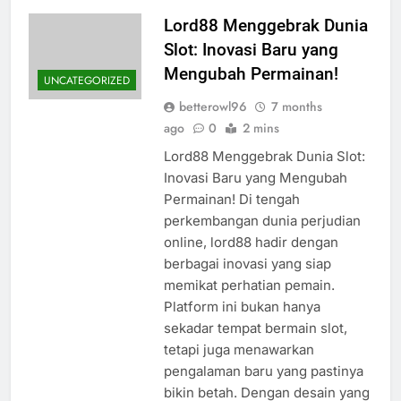
Lord88 Menggebrak Dunia
Slot: Inovasi Baru yang
Mengubah Permainan!
UNCATEGORIZED
betterowl96
7 months
ago
0
2 mins
Lord88 Menggebrak Dunia Slot:
Inovasi Baru yang Mengubah
Permainan! Di tengah
perkembangan dunia perjudian
online, lord88 hadir dengan
berbagai inovasi yang siap
memikat perhatian pemain.
Platform ini bukan hanya
sekadar tempat bermain slot,
tetapi juga menawarkan
pengalaman baru yang pastinya
bikin betah. Dengan desain yang