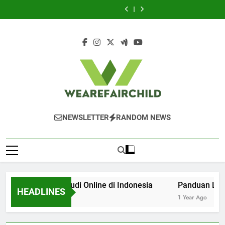
Skip
Menimbang
Judi
Sejarah
dan
Menimbang
Judi
Sejarah
Terbaru
Unyu168:
Peluang
di
dan
Terpopuler:
Peluang
di
dan
dan
Menimbang
to
dan
Indonesia
Budaya
Membongkar
dan
Indonesia
Budaya
Terpopuler:
Peluang
content
Strategi
yang
Rahasia
Strategi
yang
Membongkar
dan
dalam
Menarik
Keseruan
dalam
Menarik
Rahasia
Strategi
Dunia
di
di
Dunia
di
Keseruan
dalam
Judi
Indonesia
Balik
Judi
Indonesia
di
Dunia
Slot
Layar!
Slot
Balik
Judi
Online
Online
Layar!
Slot
Online
Wearefairchild
NEWSLETTER
RANDOM NEWS
kses Bermain Judi Online di Indonesia
Panduan Lengkap
HEADLINES
1 Year Ago