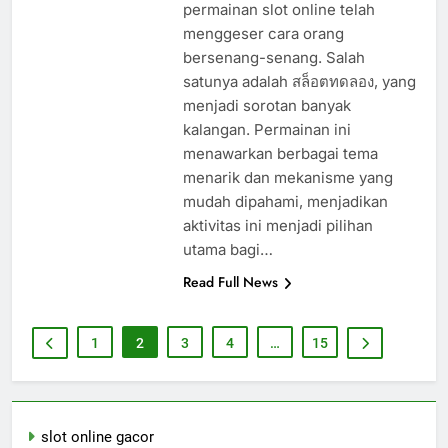
permainan slot online telah
menggeser cara orang
bersenang-senang. Salah
satunya adalah สล็อตทดลอง, yang
menjadi sorotan banyak
kalangan. Permainan ini
menawarkan berbagai tema
menarik dan mekanisme yang
mudah dipahami, menjadikan
aktivitas ini menjadi pilihan
utama bagi…
Read Full News
1
2
3
4
…
15
slot online gacor