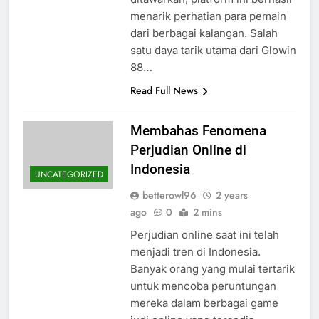
menarik perhatian para pemain
dari berbagai kalangan. Salah
satu daya tarik utama dari Glowin
88…
Read Full News
Membahas Fenomena
Perjudian Online di
Indonesia
UNCATEGORIZED
betterowl96
2 years
ago
0
2 mins
Perjudian online saat ini telah
menjadi tren di Indonesia.
Banyak orang yang mulai tertarik
untuk mencoba peruntungan
mereka dalam berbagai game