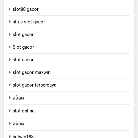
slot88 gacor
situs slot gacor
slot gacor
Slot gacor
slot gacor
slot gacor maxwin
slot gacor terpercaya
สล็อต
slot online
สล็อต
betwin188