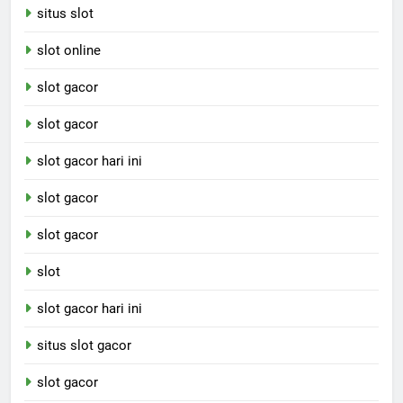
situs slot
slot online
slot gacor
slot gacor
slot gacor hari ini
slot gacor
slot gacor
slot
slot gacor hari ini
situs slot gacor
slot gacor