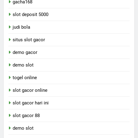
gacha168
slot deposit 5000
judi bola
situs slot gacor
demo gacor
demo slot
togel online
slot gacor online
slot gacor hari ini
slot gacor 88
demo slot