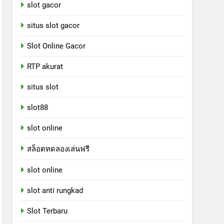
slot gacor
situs slot gacor
Slot Online Gacor
RTP akurat
situs slot
slot88
slot online
สล็อตทดลองเล่นฟรี
slot online
slot anti rungkad
Slot Terbaru