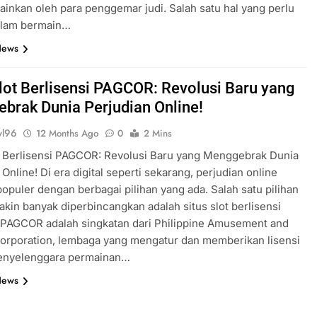
ainkan oleh para penggemar judi. Salah satu hal yang perlu
dalam bermain…
News
Slot Berlisensi PAGCOR: Revolusi Baru yang
brak Dunia Perjudian Online!
wl96
12 Months Ago
0
2 Mins
t Berlisensi PAGCOR: Revolusi Baru yang Menggebrak Dunia
 Online! Di era digital seperti sekarang, perjudian online
opuler dengan berbagai pilihan yang ada. Salah satu pilihan
kin banyak diperbincangkan adalah situs slot berlisensi
PAGCOR adalah singkatan dari Philippine Amusement and
orporation, lembaga yang mengatur dan memberikan lisensi
enyelenggara permainan…
News