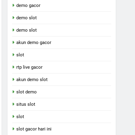
demo gacor
demo slot
demo slot
akun demo gacor
slot
rtp live gacor
akun demo slot
slot demo
situs slot
slot
slot gacor hari ini