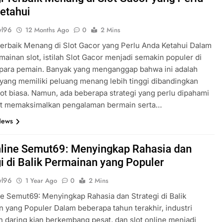
etahui
wl96
12 Months Ago
0
2 Mins
Terbaik Menang di Slot Gacor yang Perlu Anda Ketahui Dalam
mainan slot, istilah Slot Gacor menjadi semakin populer di
 para pemain. Banyak yang menganggap bahwa ini adalah
t yang memiliki peluang menang lebih tinggi dibandingkan
ot biasa. Namun, ada beberapa strategi yang perlu dipahami
at memaksimalkan pengalaman bermain serta…
News
nline Semut69: Menyingkap Rahasia dan
gi di Balik Permainan yang Populer
wl96
1 Year Ago
0
2 Mins
ne Semut69: Menyingkap Rahasia dan Strategi di Balik
 yang Populer Dalam beberapa tahun terakhir, industri
 daring kian berkembang pesat, dan slot online menjadi