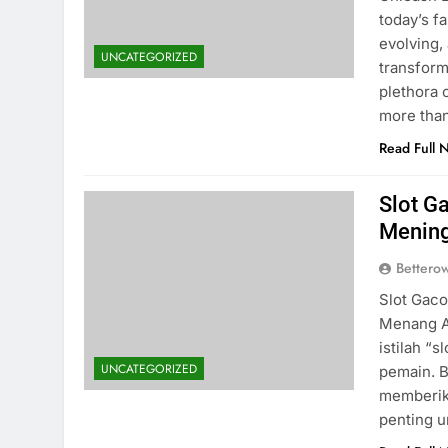
today’s f
evolving,
UNCATEGORIZED
transform
plethora 
more than
Read Full 
Slot Ga
Mening
Bettero
Slot Gaco
Menang An
istilah “
UNCATEGORIZED
pemain. 
memberika
penting 