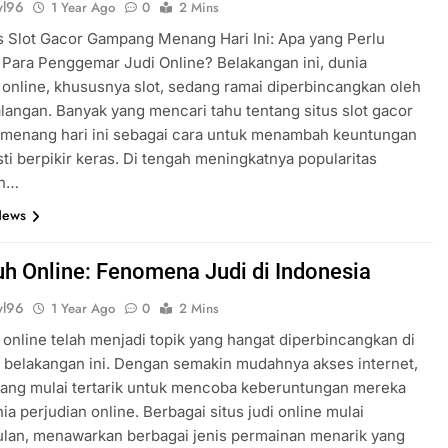
wl96
1 Year Ago
0
2 Mins
s Slot Gacor Gampang Menang Hari Ini: Apa yang Perlu
 Para Penggemar Judi Online? Belakangan ini, dunia
 online, khususnya slot, sedang ramai diperbincangkan oleh
langan. Banyak yang mencari tahu tentang situs slot gacor
menang hari ini sebagai cara untuk menambah keuntungan
ti berpikir keras. Di tengah meningkatnya popularitas
an…
News
uh Online: Fenomena Judi di Indonesia
wl96
1 Year Ago
0
2 Mins
 online telah menjadi topik yang hangat diperbincangkan di
 belakangan ini. Dengan semakin mudahnya akses internet,
rang mulai tertarik untuk mencoba keberuntungan mereka
ia perjudian online. Berbagai situs judi online mulai
lan, menawarkan berbagai jenis permainan menarik yang