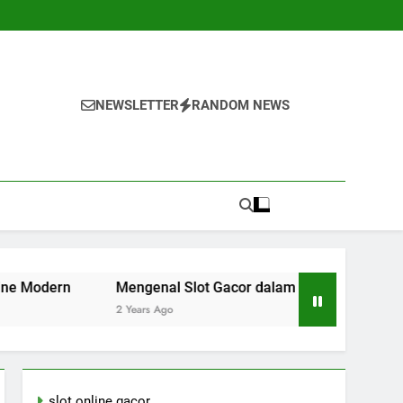
NEWSLETTER
RANDOM NEWS
Mengenal Slot Gacor dalam Dunia Judi Online: Fokus pad
2 Years Ago
slot online gacor