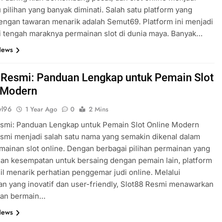
u pilihan yang banyak diminati. Salah satu platform yang
ngan tawaran menarik adalah Semut69. Platform ini menjadi
i tengah maraknya permainan slot di dunia maya. Banyak…
News
 Resmi: Panduan Lengkap untuk Pemain Slot
 Modern
wl96
1 Year Ago
0
2 Mins
esmi: Panduan Lengkap untuk Pemain Slot Online Modern
smi menjadi salah satu nama yang semakin dikenal dalam
mainan slot online. Dengan berbagai pilihan permainan yang
an kesempatan untuk bersaing dengan pemain lain, platform
sil menarik perhatian penggemar judi online. Melalui
n yang inovatif dan user-friendly, Slot88 Resmi menawarkan
an bermain…
News