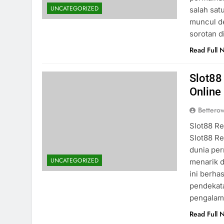
UNCATEGORIZED
salah sat
muncul de
sorotan d
Read Full 
Slot88
Online
Bettero
Slot88 R
Slot88 Re
dunia per
UNCATEGORIZED
menarik d
ini berha
pendekata
pengalam
Read Full 