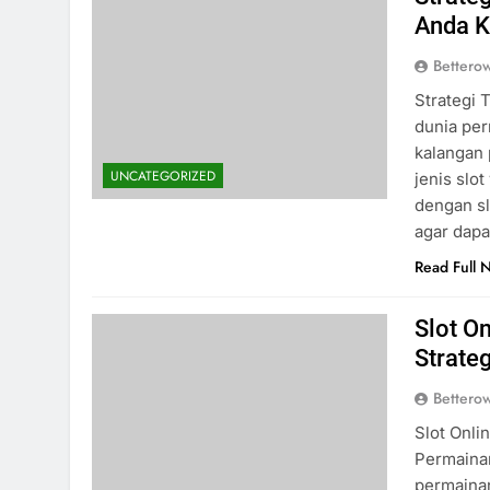
Anda K
Bettero
Strategi 
dunia per
kalangan
UNCATEGORIZED
jenis slo
dengan sl
agar dap
Read Full 
Slot O
Strate
Bettero
Slot Onli
Permainan
permainan