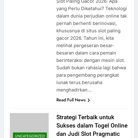
Slot Paling Gacor 2026: Apa
yang Perlu Diketahui? Teknologi
dalam dunia perjudian online tak
pernah berhenti berinovasi,
khususnya di situs slot paling
gacor 2026. Tahun ini, kita
melihat pergeseran besar-
besaran dalam cara pemain
berinteraksi dengan mesin slot.
Sudah bukan rahasia lagi bahwa
para pengembang perangkat
lunak terus berusaha
menghadirkan…
Read Full News
Strategi Terbaik untuk
Sukses dalam Togel Online
dan Judi Slot Pragmatic
UNCATEGORIZED