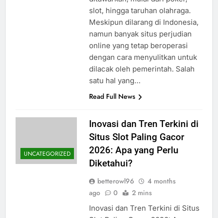
slot, hingga taruhan olahraga.
Meskipun dilarang di Indonesia,
namun banyak situs perjudian
online yang tetap beroperasi
dengan cara menyulitkan untuk
dilacak oleh pemerintah. Salah
satu hal yang…
Read Full News
Inovasi dan Tren Terkini di
Situs Slot Paling Gacor
2026: Apa yang Perlu
UNCATEGORIZED
Diketahui?
betterowl96
4 months
ago
0
2 mins
Inovasi dan Tren Terkini di Situs