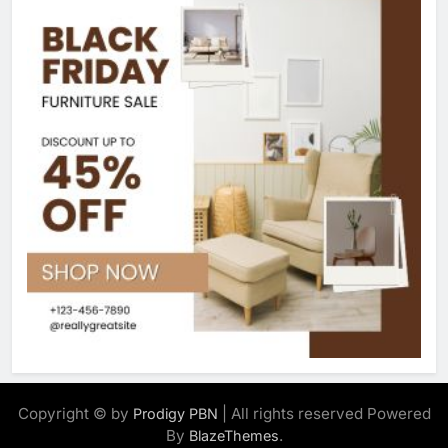
Copyright © by
| All rights reserved Powered
Prodigy PBN
By
.
BlazeThemes