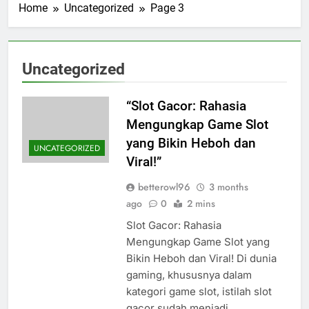
Home
Uncategorized
Page 3
Uncategorized
“Slot Gacor: Rahasia
Mengungkap Game Slot
yang Bikin Heboh dan
UNCATEGORIZED
Viral!”
betterowl96
3 months
ago
0
2 mins
Slot Gacor: Rahasia
Mengungkap Game Slot yang
Bikin Heboh dan Viral! Di dunia
gaming, khususnya dalam
kategori game slot, istilah slot
gacor sudah menjadi