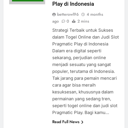
Play di Indonesia
betterowl96
4 months
ago
0
2 mins
Strategi Terbaik untuk Sukses
dalam Togel Online dan Judi Slot
Pragmatic Play di Indonesia
Dalam era digital seperti
sekarang, perjudian online
menjadi sesuatu yang sangat
populer, terutama di Indonesia.
Tak jarang para pemain mencari
cara agar bisa meraih
kesuksesan, khususnya dalam
permainan yang sedang tren,
seperti togel online dan judi slot
Pragmatic Play. Bagi kamu…
Read Full News