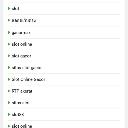
slot
สล็อตเว็บตรง
gacormax
slot online
slot gacor
situs slot gacor
Slot Online Gacor
RTP akurat
situs slot
slot88
slot online