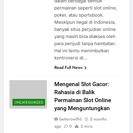
dalam berbagai bentuk
permainan seperti slot online,
poker, atau sportsbook.
Meskipun ilegal di Indonesia,
banyak situs perjudian online
yang masih bisa diakses oleh
para penjudi tanpa hambatan.
Hal ini tentu menimbulkan
kontroversi di…
Read Full News
Mengenal Slot Gacor:
Rahasia di Balik
Permainan Slot Online
UNCATEGORIZED
yang Menguntungkan
betterowl96
5 months
ago
0
2 mins