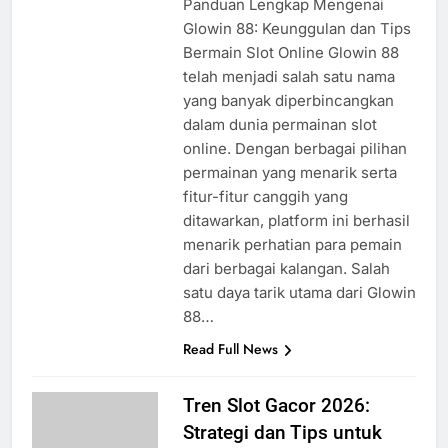
Panduan Lengkap Mengenai
Glowin 88: Keunggulan dan Tips
Bermain Slot Online Glowin 88
telah menjadi salah satu nama
yang banyak diperbincangkan
dalam dunia permainan slot
online. Dengan berbagai pilihan
permainan yang menarik serta
fitur-fitur canggih yang
ditawarkan, platform ini berhasil
menarik perhatian para pemain
dari berbagai kalangan. Salah
satu daya tarik utama dari Glowin
88…
Read Full News
Tren Slot Gacor 2026:
Strategi dan Tips untuk