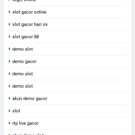
slot gacor online
slot gacor hari ini
slot gacor 88
demo slot
demo gacor
demo slot
demo slot
akun demo gacor
slot
rtp live gacor