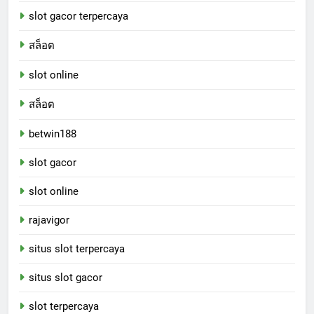
slot gacor terpercaya
สล็อต
slot online
สล็อต
betwin188
slot gacor
slot online
rajavigor
situs slot terpercaya
situs slot gacor
slot terpercaya