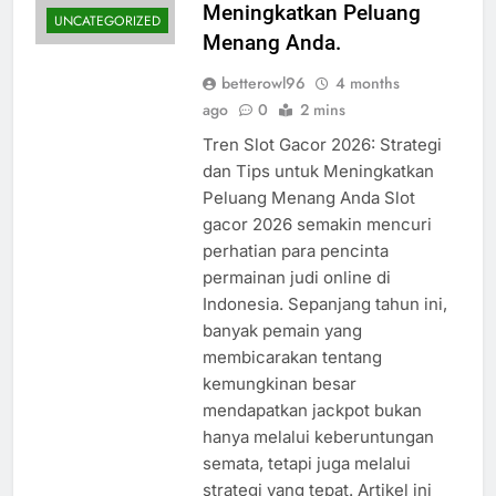
Meningkatkan Peluang
UNCATEGORIZED
Menang Anda.
betterowl96
4 months
ago
0
2 mins
Tren Slot Gacor 2026: Strategi
dan Tips untuk Meningkatkan
Peluang Menang Anda Slot
gacor 2026 semakin mencuri
perhatian para pencinta
permainan judi online di
Indonesia. Sepanjang tahun ini,
banyak pemain yang
membicarakan tentang
kemungkinan besar
mendapatkan jackpot bukan
hanya melalui keberuntungan
semata, tetapi juga melalui
strategi yang tepat. Artikel ini