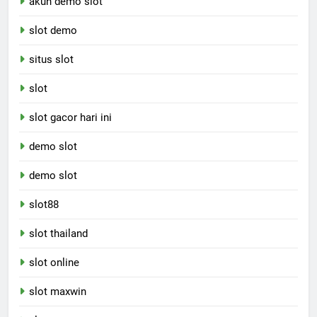
akun demo slot
slot demo
situs slot
slot
slot gacor hari ini
demo slot
demo slot
slot88
slot thailand
slot online
slot maxwin