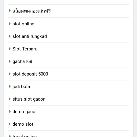
สล็อตทดลองเล่นฟรี
slot online
slot anti rungkad
Slot Terbaru
gacha168
slot deposit 5000
judi bola
situs slot gacor
demo gacor
demo slot
togel online